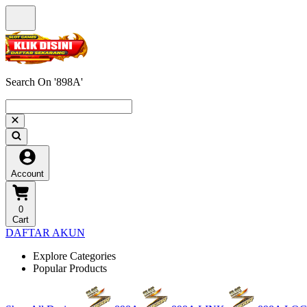
Search On '898A'
Account
0
Cart
DAFTAR AKUN
Explore Categories
Popular Products