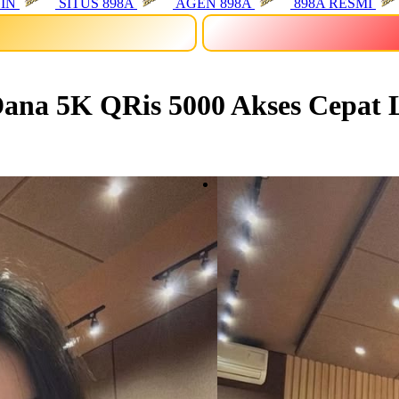
IN
SITUS 898A
AGEN 898A
898A RESMI
Dana 5K QRis 5000 Akses Cepat