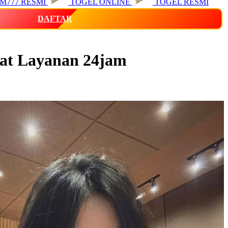
M777 RESMI
TOGEL ONLINE
TOGEL RESMI
DAFTAR
pat Layanan 24jam