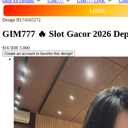
Shop All Designs
GIM777
GIM777 LINK
GIM
LOGIN
Design ID:74165272
GIM777 🔥 Slot Gacor 2026 De
$16
IDR 5.000
Create an account to favorite this design!