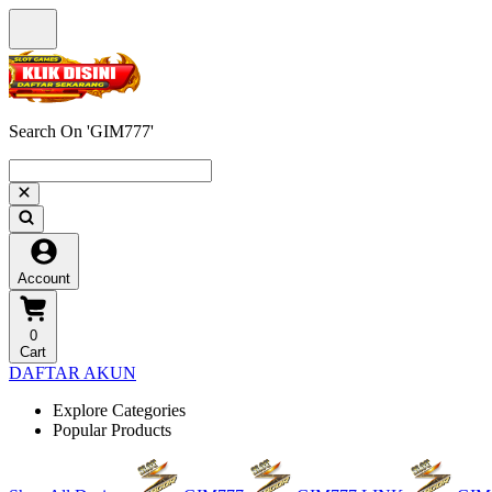
Search On 'GIM777'
Account
0
Cart
DAFTAR AKUN
Explore Categories
Popular Products