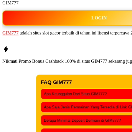
GIM777
LOGIN
GIM777
adalah situs slot gacor terbaik di tahun ini lisensi terpercay
Nikmati Promo Bonus Cashback 100% di situs
GIM777
sekarang jug
FAQ GIM777
Apa Keunggulan Dari Situs GIM777?
Apa Saja Jenis Permainan Yang Tersedia di Link 
Berapa Minimal Deposit Bermain di GIM777?